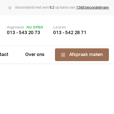
Beoordeeld met een
9.2
op basis van
1568 beoordelingen
Algemeen
NU OPEN
Lenzen
013 - 543 20 73
013 - 542 28 71
tact
Over ons
Afspraak maken
Nabestellen
zen
enzen
bonnement
us bepaling