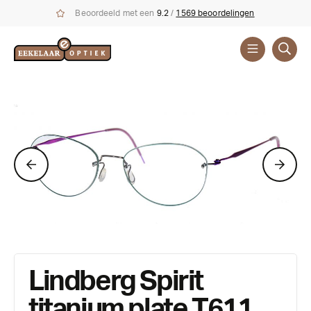
Beoordeeld met een
9.2
/
1569 beoordelingen
Brillen
Merken
Lindberg Spirit
titanium plate T611