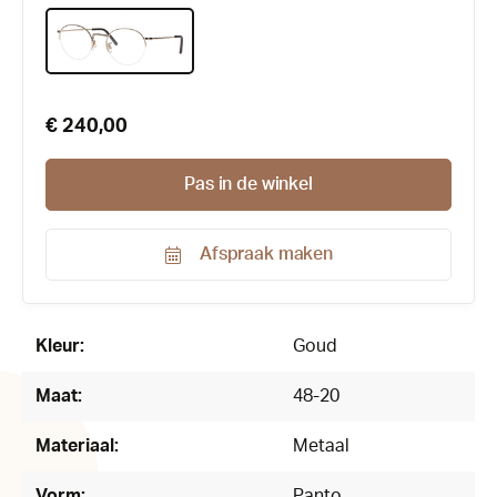
€ 240,00
Pas in de winkel
Afspraak maken
Productnummer:
169830
Kleur:
Goud
Maat:
48-20
Materiaal:
Metaal
Vorm:
Panto