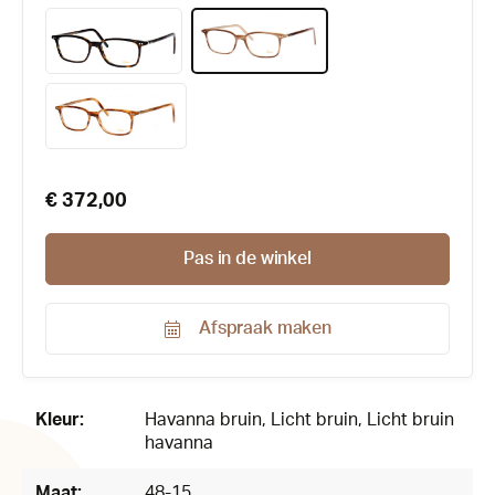
€ 372,00
Pas in de winkel
Afspraak maken
Productnummer:
124397
Kleur:
Havanna bruin
, Licht bruin
, Licht bruin
havanna
Maat:
48-15